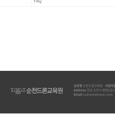
FAQ
상호명
순천드론교육원
사업자
Address
전남 순천시 봉화2길128
Email
scdrone@naver.com