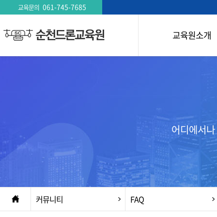
061-745-7685
교육문의
교육원소개
인사말
시설/장비현황
허가/인증
오시는길
어디에서나 
커뮤니티
FAQ